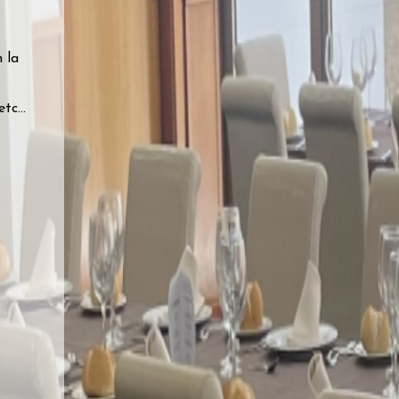
 la
tc...